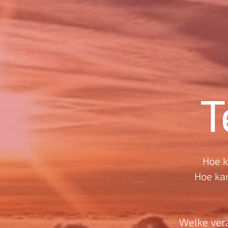
T
Hoe k
Hoe ka
Welke vera