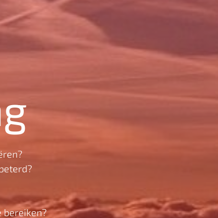
ng
eëren?
beterd?
e bereiken?