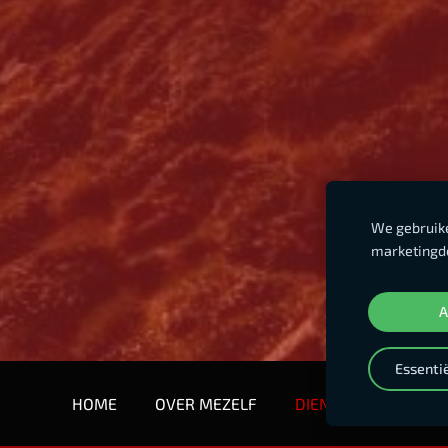
We gebruike
marketingdo
A
Essenti
HOME
OVER MEZELF
DIENSTEN
GETU